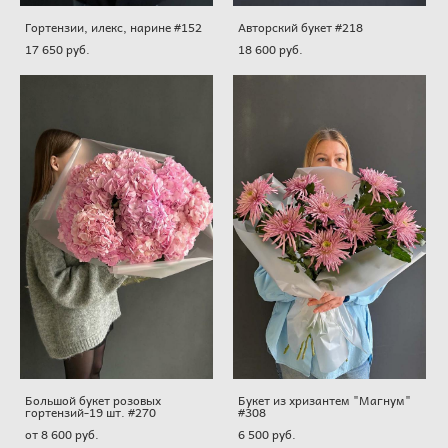
Гортензии, илекс, нарине #152
Авторский букет #218
17 650 pуб.
18 600 pуб.
Большой букет розовых
Букет из хризантем "Магнум"
гортензий-19 шт. #270
#308
от 8 600 pуб.
6 500 pуб.