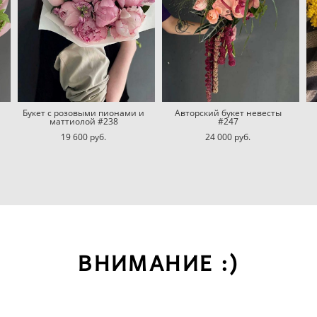
Букет с розовыми пионами и
Авторский букет невесты
маттиолой #238
#247
19 600 pуб.
24 000 pуб.
ВНИМАНИЕ :)