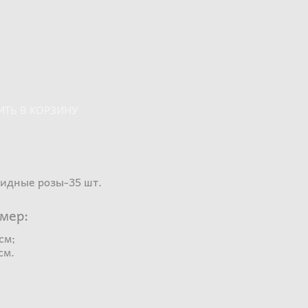
ИТЬ В КОРЗИНУ
идные розы-35 шт.
мер:
см;
см.