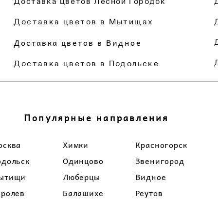
Доставка цветов Лесной Городок
Доставка цветов в Мытищах
Доставка цветов в Видное
Доставка цветов в Подольске
Популярные направления
осква
Химки
Красногорск
одольск
Одинцово
Звенигород
ытищи
Люберцы
Видное
оролев
Балашихе
Реутов