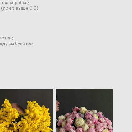
ная коробка;
 (при t выше 0 С).
ветов;
оду за букетом.