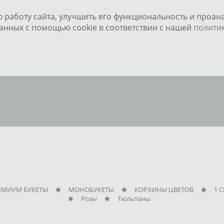
ю работу сайта, улучшить его функциональность и проа
данных с помощью cookie в соответствии с нашей
полити
ЕМИУМ БУКЕТЫ
❀
МОНОБУКЕТЫ
❀
КОРЗИНЫ ЦВЕТОВ
❀
1 
❀
Розы
❀
Тюльпаны