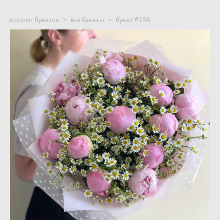
каталог букетов
>
все букеты
>
букет #108