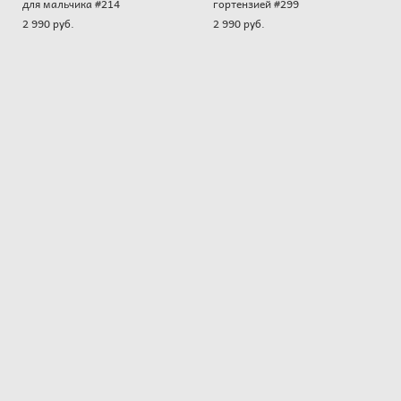
для мальчика #214
гортензией #299
2 990 pуб.
2 990 pуб.