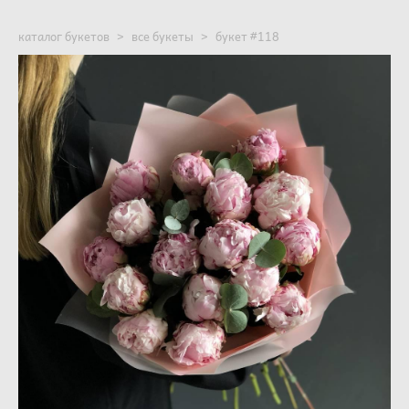
каталог букетов
>
все букеты
>
букет #118