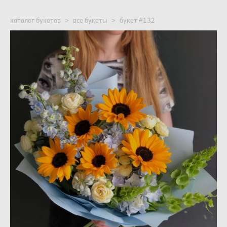
каталог букетов
>
все букеты
>
букет #132