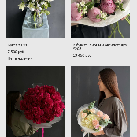
Букет #199
В букете: пионы и оксипеталум
#208
7 500 pуб.
13 450 pуб.
Нет в наличии