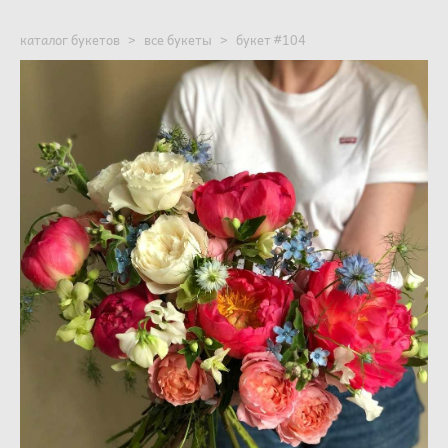
каталог букетов
>
все букеты
>
букет #104