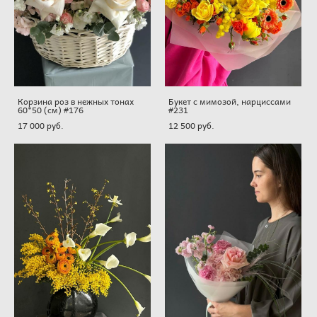
Корзина роз в нежных тонах
Букет с мимозой, нарциссами
60*50 (см) #176
#231
17 000 pуб.
12 500 pуб.