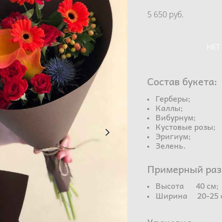
Букет #50
Артикул 1629278148238
5 650 pуб.
НЕТ
Состав букета:
Герберы;
Каллы;
Вибурнум;
Кустовые розы;
Эригиум;
Зелень.
Примерный раз
Высота 40 см;