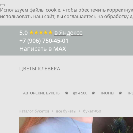
Используем файлы cookie, чтобы обеспечить корректну
ЦВЕТЫ КЛЕВЕРА
использовать наш сайт, вы соглашаетесь на обработку 
5 человек из Москвы
смотрят пионы
несколько секунд назад
5.0
в Яндексе
+7 (906) 750-45-01
Написать в
MAX
ЦВЕТЫ КЛЕВЕРА
АВТОРСКИЕ БУКЕТЫ
❀
до 4 500
❀
ПИОНЫ
❀
ПР
каталог букетов
>
все букеты
>
букет #50