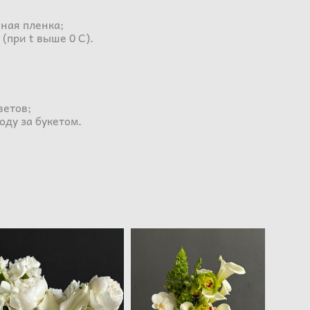
см.
ная пленка;
 (при t выше 0 С).
ветов;
оду за букетом.