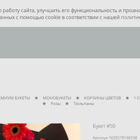
ю работу сайта, улучшить его функциональность и проа
данных с помощью cookie в соответствии с нашей
полити
ЕМИУМ БУКЕТЫ
❀
МОНОБУКЕТЫ
❀
КОРЗИНЫ ЦВЕТОВ
❀
1 
❀
Розы
❀
Тюльпаны