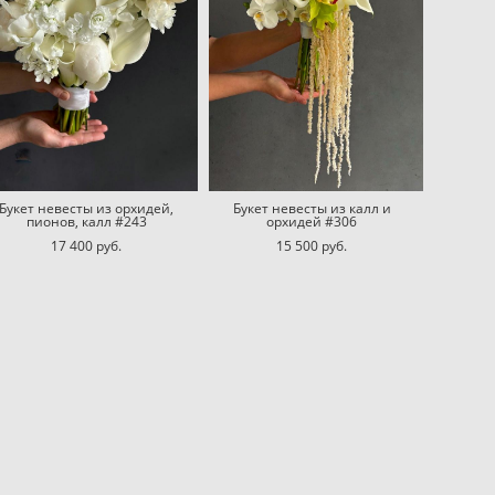
Букет невесты из орхидей,
Букет невесты из калл и
пионов, калл #243
орхидей #306
17 400 pуб.
15 500 pуб.