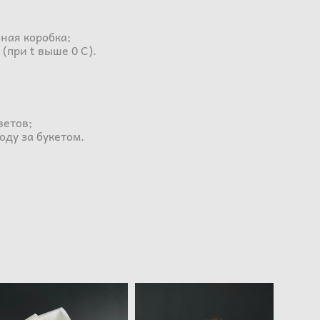
ная коробка;
 (при t выше 0 С).
ветов;
оду за букетом.