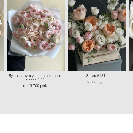
Букет ранункулюсов розового
Ящик #181
цвета #77
9 500 pуб.
от 15 700 pуб.