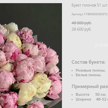
Букет пионов 51 шт
Артикул 17485836590372
48 000 pуб.
28 600 pуб.
ДОБАВ
Состав букета:
Розовые пионы;
Белые пионы.
Примерный раз
Высота 50 см;
Ширина 48-52 