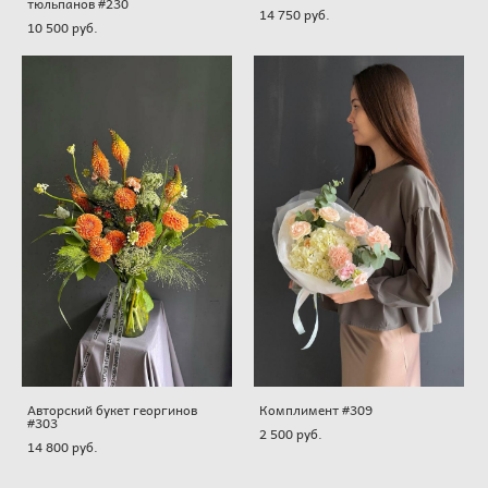
тюльпанов #230
14 750 pуб.
10 500 pуб.
Авторский букет георгинов
Комплимент #309
#303
2 500 pуб.
14 800 pуб.