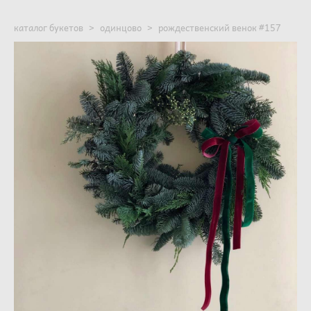
каталог букетов
>
одинцово
>
рождественский венок #157