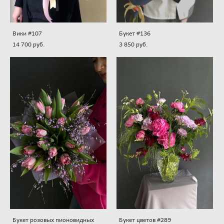
Вики #107
Букет #136
14 700 pуб.
3 850 pуб.
Букет розовых пионовидных
Букет цветов #289