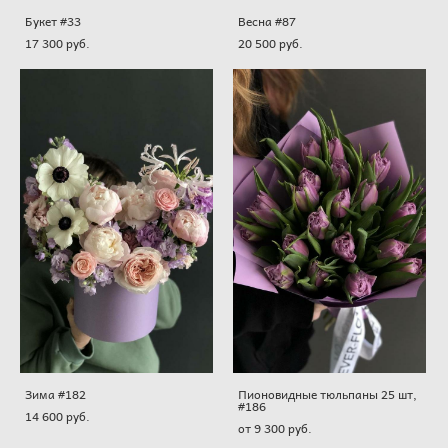
Букет #33
Весна #87
17 300 pуб.
20 500 pуб.
Зима #182
Пионовидные тюльпаны 25 шт,
#186
14 600 pуб.
от 9 300 pуб.