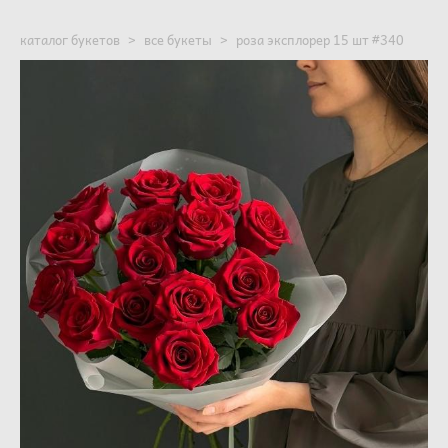
каталог букетов
>
все букеты
>
роза эксплорер 15 шт #340